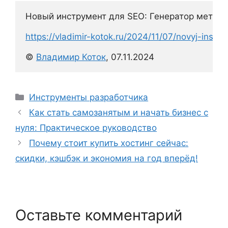
Новый инструмент для SEO: Генератор мета-те
https://vladimir-kotok.ru/2024/11/07/novyj-inst
© 
Владимир Коток
, 07.11.2024
Рубрики
Инструменты разработчика
Как стать самозанятым и начать бизнес с
нуля: Практическое руководство
Почему стоит купить хостинг сейчас:
скидки, кэшбэк и экономия на год вперёд!
Оставьте комментарий