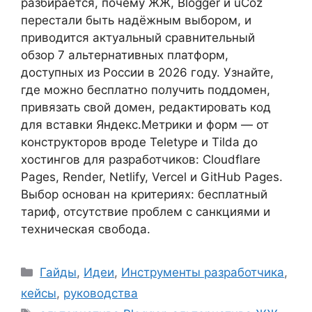
разбирается, почему ЖЖ, Blogger и uCoz
перестали быть надёжным выбором, и
приводится актуальный сравнительный
обзор 7 альтернативных платформ,
доступных из России в 2026 году. Узнайте,
где можно бесплатно получить поддомен,
привязать свой домен, редактировать код
для вставки Яндекс.Метрики и форм — от
конструкторов вроде Teletype и Tilda до
хостингов для разработчиков: Cloudflare
Pages, Render, Netlify, Vercel и GitHub Pages.
Выбор основан на критериях: бесплатный
тариф, отсутствие проблем с санкциями и
техническая свобода.
Рубрики
Гайды
,
Идеи
,
Инструменты разработчика
,
кейсы
,
руководства
Метки