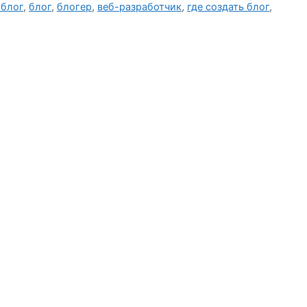
 блог
,
блог
,
блогер
,
веб-разработчик
,
где создать блог
,