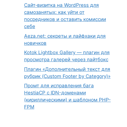
Сайт‑визитка на WordPress для
самозанятых: как уйти от
посредников и оставить комиссии
себе
Aeza.net: секреты и лайфхаки для
новичков
Kotok Lightbox Gallery — плагин для
просмотра галерей через лайтбокс
Плагин «Дополнительный текст для
рубрик (Custom Footer by Category)»
Промт для исправления бага
HestiaCP с IDN-доменами
(кириллическими) и шаблоном PHP-
FPM