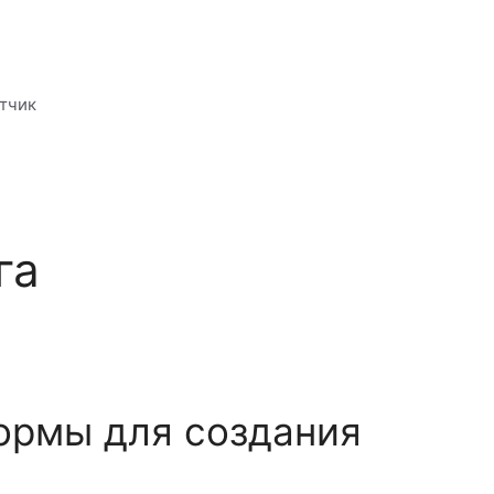
отчик
га
ормы для создания